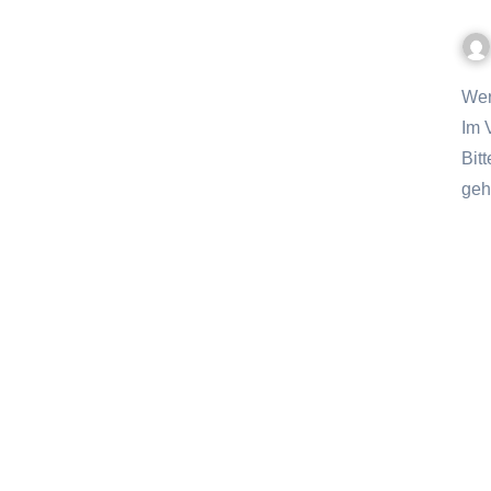
Wer zum ersten Mal ein India Pale Ale trinkt, ist oft überrascht.
Im 
Bitt
ge