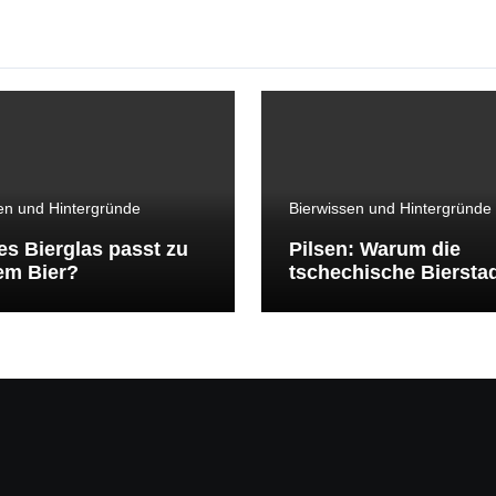
en und Hintergründe
Bierwissen und Hintergründe
s Bierglas passt zu
Pilsen: Warum die
em Bier?
tschechische Bierstad
Welt bis heute prägt