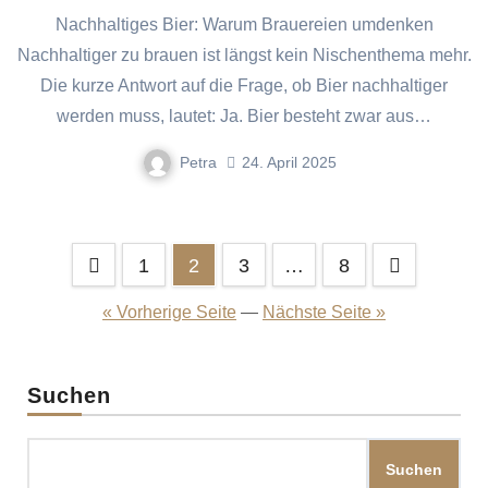
Nachhaltiges Bier: Warum Brauereien umdenken
Nachhaltiger zu brauen ist längst kein Nischenthema mehr.
Die kurze Antwort auf die Frage, ob Bier nachhaltiger
werden muss, lautet: Ja. Bier besteht zwar aus…
Petra
24. April 2025
Seitennummerierung
1
2
3
…
8
der
« Vorherige Seite
—
Nächste Seite »
Beiträge
Suchen
Suchen